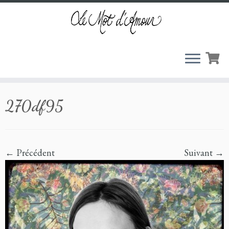
Passer
270df95
au
contenu
← Précédent
Suivant →